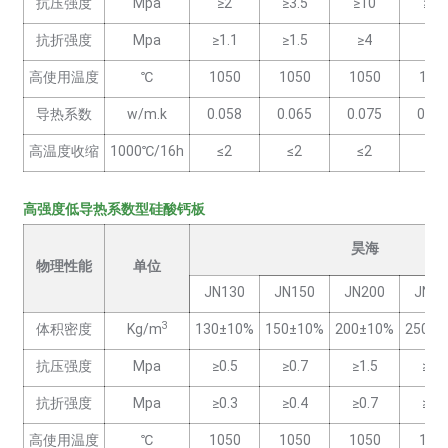
抗压强度
Mpa
≥2
≥3.5
≥10
≥17
抗折强度
Mpa
≥1.1
≥1.5
≥4
≥6
高使用温度
℃
1050
1050
1050
105
导热系数
w/m.k
0.058
0.065
0.075
0.08
高温度收缩
1000℃/16h
≤2
≤2
≤2
≤2
高强度低导热系数型硅酸钙板
昊海
物理性能
单位
JN130
JN150
JN200
JN25
3
体积密度
Kg/m
130±10%
150±10%
200±10%
250±1
抗压强度
Mpa
≥0.5
≥0.7
≥1.5
≥2.2
抗折强度
Mpa
≥0.3
≥0.4
≥0.7
≥1.1
高使用温度
℃
1050
1050
1050
105