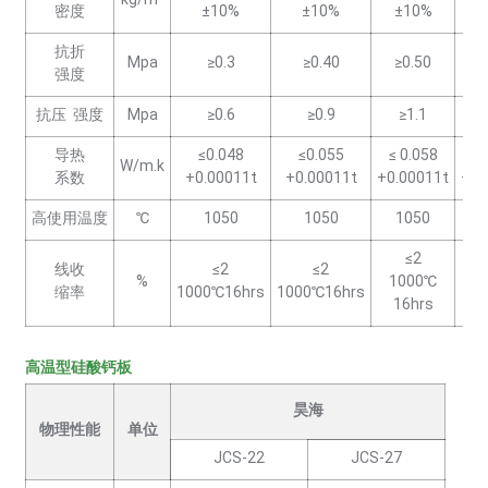
密度
±10%
±10%
±10%
±
抗折
Mpa
≥0.3
≥0.40
≥0.50
强度
抗压 强度
Mpa
≥0.6
≥0.9
≥1.1
导热
≤0.048
≤0.055
≤ 0.058
≤ 
W/m.k
系数
+0.00011t
+0.00011t
+0.00011t
+0.
高使用温度
℃
1050
1050
1050
≤2
线收
≤2
≤2
%
1000℃
1
缩率
1000℃16hrs
1000℃16hrs
16hrs
1
高温型硅酸钙板
昊海
物理性能
单位
JCS-22
JCS-27