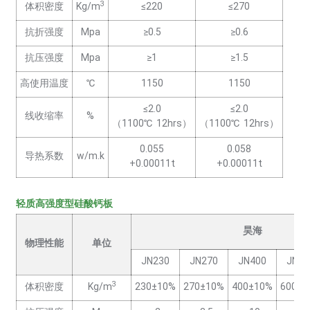
3
体积密度
Kg/m
≤220
≤270
抗折强度
Mpa
≥0.5
≥0.6
抗压强度
Mpa
≥1
≥1.5
高使用温度
℃
1150
1150
≤2.0
≤2.0
线收缩率
%
（1100℃ 12hrs）
（1100℃ 12hrs）
0.055
0.058
导热系数
w/m.k
+0.00011t
+0.00011t
轻质高强度型硅酸钙板
昊海
物理性能
单位
JN230
JN270
JN400
JN60
3
体积密度
Kg/m
230±10%
270±10%
400±10%
600±1