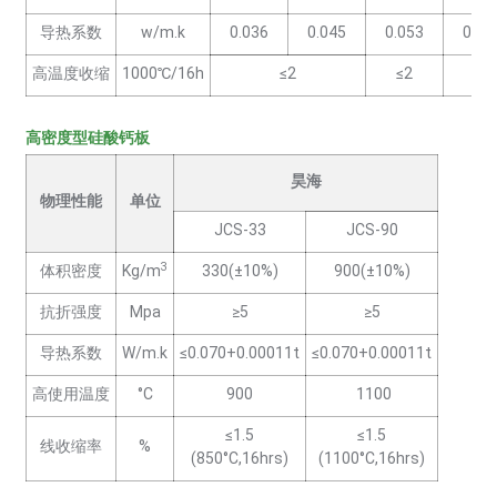
导热系数
w/m.k
0.036
0.045
0.053
0.05
高温度收缩
1000℃/16h
≤2
≤2
≤2
高密度型硅酸钙板
昊海
物理性能
单位
JCS-33
JCS-90
3
体积密度
Kg/m
330(±10%)
900(±10%)
抗折强度
Mpa
≥5
≥5
导热系数
W/m.k
≤0.070+0.00011t
≤0.070+0.00011t
高使用温度
°C
900
1100
≤1.5
≤1.5
线收缩率
%
(850°C,16hrs)
(1100°C,16hrs)