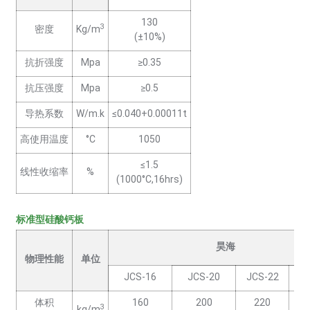
130
3
密度
Kg/m
(±10%)
抗折强度
Mpa
≥0.35
抗压强度
Mpa
≥0.5
导热系数
W/m.k
≤0.040+0.00011t
高使用温度
°C
1050
≤1.5
线性收缩率
%
(1000°C,16hrs)
标准型硅酸钙板
昊海
物理性能
单位
JCS-16
JCS-20
JCS-22
JC
体积
160
200
220
3
kg/m