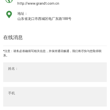
http://www.grandt.com.cn
地址：
山东省龙口市西城区电厂东路188号
在线消息
*注意：请务必准确填写相关信息，并保持通讯畅通，我们将尽快与您取得联
系。
姓名：
手机