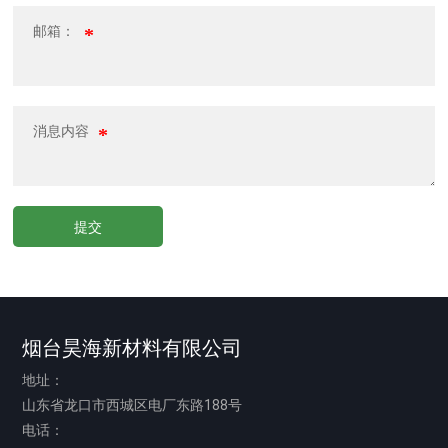
邮箱：
消息内容
提交
烟台昊海新材料有限公司
地址：
山东省龙口市西城区电厂东路188号
电话：