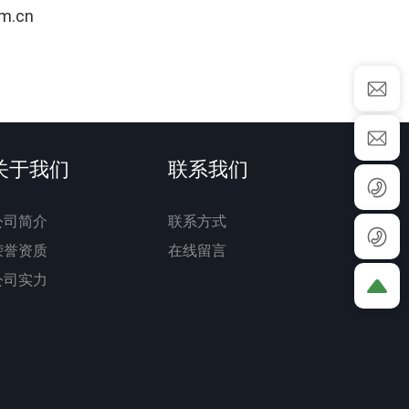
om.cn
关于我们
联系我们
公司简介
联系方式
荣誉资质
在线留言
公司实力