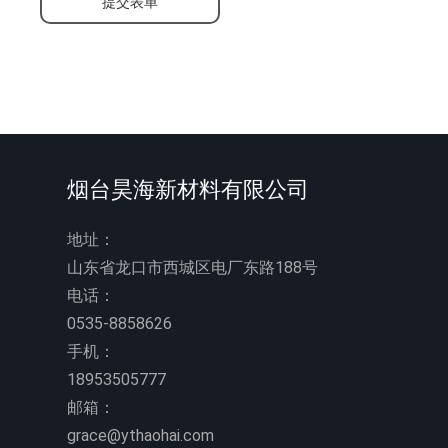
提交表单
烟台昊海新材料有限公司
地址：
山东省龙口市西城区电厂东路188号
电话：
0535-8858626
手机：
18953505777
邮箱：
grace@ythaohai.com