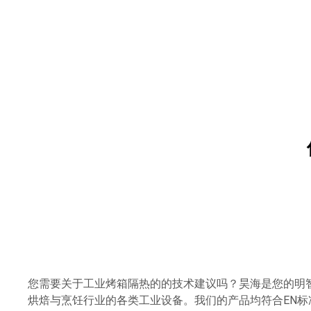
您需要关于工业烤箱隔热的的技术建议吗？昊海是您的明
烘焙与烹饪行业的各类工业设备。我们的产品均符合EN