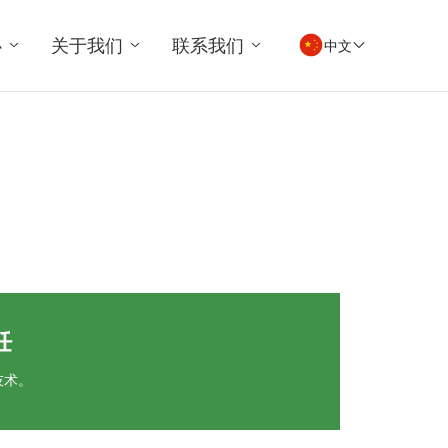
心
关于我们
联系我们
中文
饪
技术。