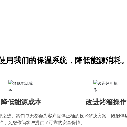
使用我们的保温系统，降低能源消耗
降低能源成本
改进烤箱操作
智之选。我们每天都会为客户提供正确的技术解决方案，既能供
标准，为您作为客户提供了可靠的安全保障。